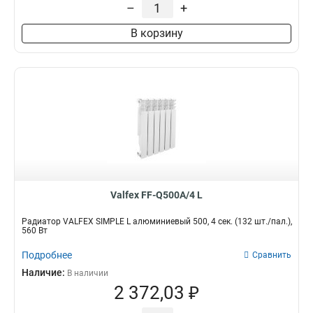
–
+
1190Вт
1
680Вт
1
В корзину
850Вт
1
780Вт
1
1680Вт
1
560Вт
1
840Вт
1
1400Вт
1
1250Вт
1
1100Вт
1
880Вт
1
Valfex FF-Q500A/4 L
750Вт
1
1000Вт
1
Радиатор VALFEX SIMPLE L алюминиевый 500, 4 сек. (132 шт./пал.),
660Вт
560 Вт
1
1500Вт
2
Подробнее
Сравнить
1060Вт
2
Наличие:
В наличии
1320Вт
2
2 372,03 ₽
742Вт
2