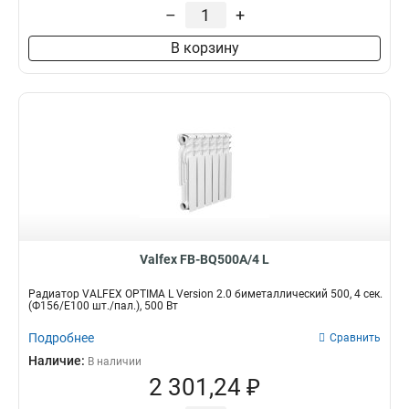
882Вт
1
–
+
1560Вт
1
В корзину
588Вт
1
1470Вт
1
1056Вт
1
792Вт
1
1584Вт
1
1200Вт
1
900Вт
1
600Вт
1
1800Вт
1
1096Вт
1
Valfex FB-BQ500A/4 L
822Вт
1
1644Вт
Радиатор VALFEX OPTIMA L Version 2.0 биметаллический 500, 4 сек.
1
(Ф156/Е100 шт./пал.), 500 Вт
1370Вт
1
1764Вт
Подробнее
Сравнить
1
520Вт
Наличие:
1
В наличии
2 301,24 ₽
1040Вт
1
1020Вт
1