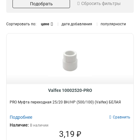
Сбросить фильтры
Подобрать
Диаметр
Размер
63
1
1
2
40
3/4
1
4
Сортировать по:
цене
дате добавления
популярности
50
1/2
1
4
20
3
25
5
32
5
Valfex 10002520-PRO
PRO Муфта переходная 25/20 ВН/НР (500/100) (Valfex) БЕЛАЯ
Подробнее
Сравнить
Наличие:
В наличии
3,19 ₽