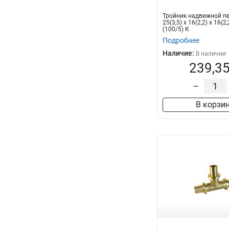
Тройник надвижной п
25(3,5) х 16(2,2) х 16(2
(100/5) К
Подробнее
Наличие:
В наличии
239,35
–
В корзи