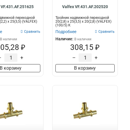
 VF.431.AF.251625
Valfex VF.431.AF.202520
адвижной переходной
Тройник надвижной переходной
(2,2) х 25(3,5) (VALFEX)
20(2,8) х 25(3,5) х 20(2,8) (VALFEX)
(100/5) К
е
Подробнее
Сравнить
Сравнить
Наличие:
В наличии
В наличии
05,28 ₽
308,15 ₽
–
+
–
+
В корзину
В корзину