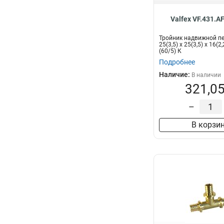
Valfex VF.431.A
Тройник надвижной п
25(3,5) х 25(3,5) х 16(2
(60/5) К
Подробнее
Наличие:
В наличии
321,05
–
В корзи