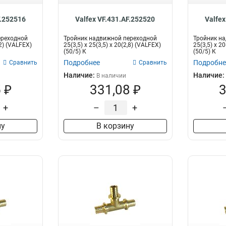
F.252516
Valfex VF.431.AF.252520
Valfex
ереходной
Тройник надвижной переходной
Тройник н
,2) (VALFEX)
25(3,5) х 25(3,5) х 20(2,8) (VALFEX)
25(3,5) х 20
(50/5) К
(50/5) К
Подробнее
Подробне
Сравнить
Сравнить
Наличие:
Наличие:
В наличии
 ₽
331,08 ₽
3
+
–
+
ну
В корзину