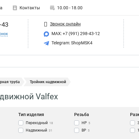
а
Контакты
10.00 - 18.00
-43
Звонок онлайн
MAX: +7 (991) 298-43-12
онок
Telegram: ShopMSK4
рная труба
Тройник надвижной
движной Valfex
Тип изделия
Резьба
Раз
Переходный
НР
18
5
Надвижный
ВР
31
5