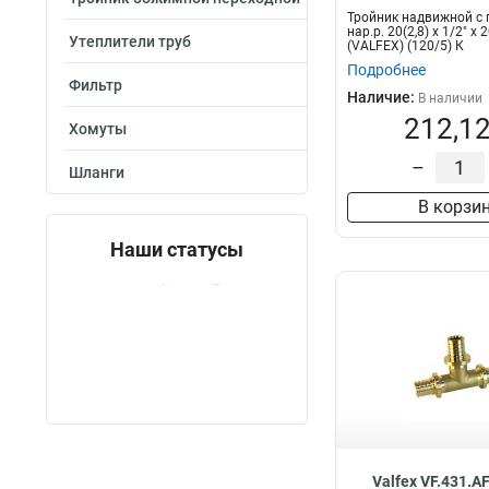
Тройник надвижной с 
нар.р. 20(2,8) х 1/2" х 2
Утеплители труб
(VALFEX) (120/5) К
Подробнее
Фильтр
Наличие:
В наличии
212,12
Хомуты
–
Шланги
В корзи
Наши статусы
Valfex VF.431.A