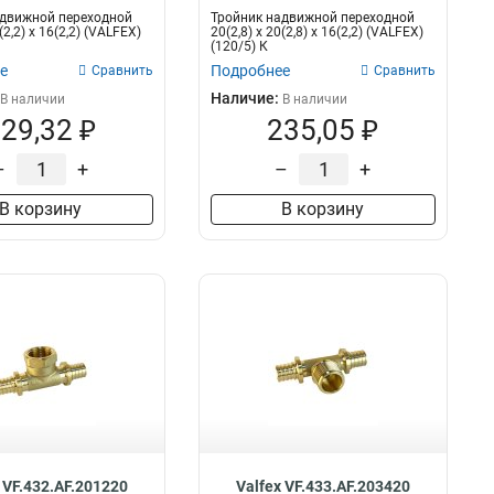
адвижной переходной
Тройник надвижной переходной
(2,2) х 16(2,2) (VALFEX)
20(2,8) х 20(2,8) х 16(2,2) (VALFEX)
(120/5) К
е
Подробнее
Сравнить
Сравнить
Наличие:
В наличии
В наличии
29,32 ₽
235,05 ₽
–
+
–
+
В корзину
В корзину
 VF.432.AF.201220
Valfex VF.433.AF.203420