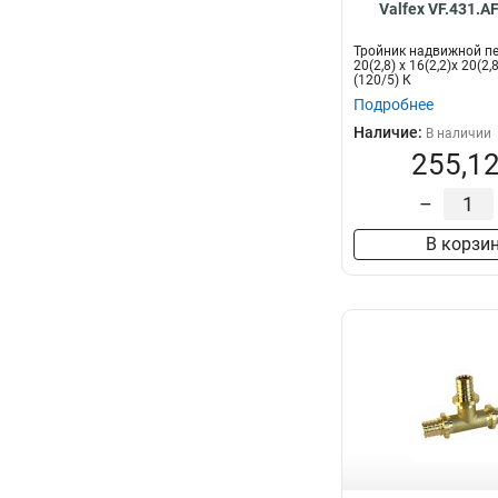
Valfex VF.431.A
Тройник надвижной п
20(2,8) х 16(2,2)х 20(2
(120/5) К
Подробнее
Наличие:
В наличии
255,12
–
В корзи