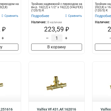
переходом на
Тройник надвижной с переходом на
Тройник н
0(2,8)
вн.р. 16(2,2) х 1/2" х 16(2,2) (VALFEX)
20(2,8) х 16
(120/5) К
(120/5) К
Подробнее
Подробне
Сравнить
Сравнить
Наличие:
Наличие:
В наличии
 ₽
223,59 ₽
2
+
–
+
ну
В корзину
F.251616
Valfex VF.431.AF.162016
Valfex