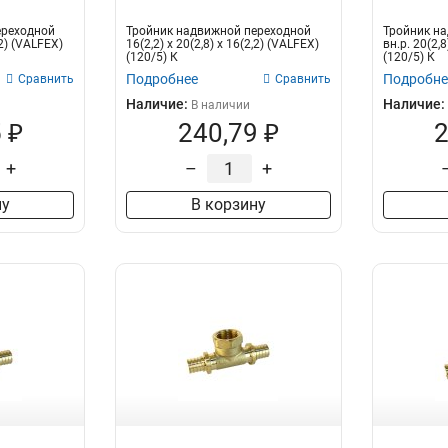
ереходной
Тройник надвижной переходной
Тройник на
,2) (VALFEX)
16(2,2) х 20(2,8) х 16(2,2) (VALFEX)
вн.р. 20(2,8
(120/5) К
(120/5) К
Подробнее
Подробне
Сравнить
Сравнить
Наличие:
Наличие:
В наличии
 ₽
240,79 ₽
2
+
–
+
ну
В корзину