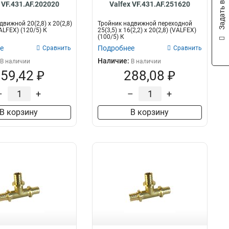
Задать вопрос
 VF.431.AF.202020
Valfex VF.431.AF.251620
вижной 20(2,8) х 20(2,8)
Тройник надвижной переходной
VALFEX) (120/5) К
25(3,5) х 16(2,2) х 20(2,8) (VALFEX)
(100/5) К
е
Подробнее
Сравнить
Сравнить
Наличие:
В наличии
В наличии
59,42 ₽
288,08 ₽
–
+
–
+
В корзину
В корзину