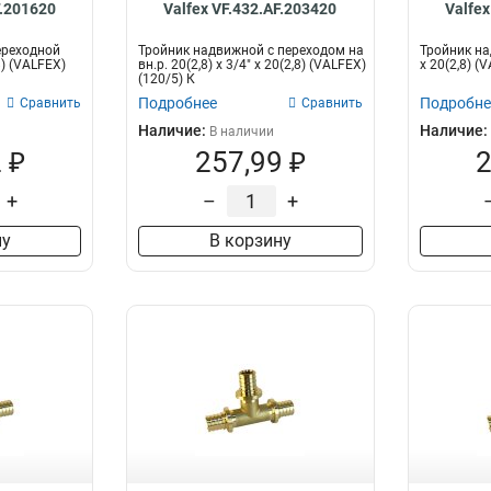
F.201620
Valfex VF.432.AF.203420
Valfex
ереходной
Тройник надвижной с переходом на
Тройник над
,8) (VALFEX)
вн.р. 20(2,8) х 3/4" х 20(2,8) (VALFEX)
х 20(2,8) (
(120/5) К
Подробнее
Подробне
Сравнить
Сравнить
Наличие:
Наличие:
В наличии
 ₽
257,99 ₽
2
+
–
+
ну
В корзину