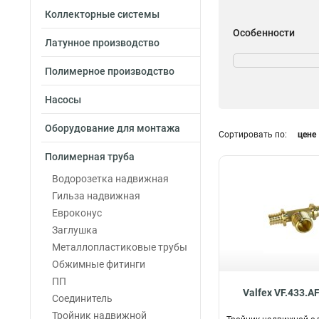
Коллекторные системы
Особенности
Латунное производство
Переход
10
Полимерное производство
Насосы
Оборудование для монтажа
Сортировать по:
цене
Полимерная труба
Водорозетка надвижная
Гильза надвижная
Евроконус
Заглушка
Металлопластиковые трубы
Обжимные фитинги
ПП
Valfex VF.433.A
Соединитель
Тройник надвижной