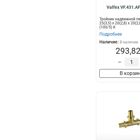
Valfex VF.431.A
Тройник надвижной п
25(3,5) х 20(2,8) х 20(2
(100/5) К
Подробнее
Наличие:
В наличии
293,82
–
В корзи