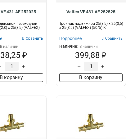
 VF.431.AF.252025
Valfex VF.431.AF.252525
адвижной переходной
Тройник надвижной 25(3,5) х 25(3,5)
(2,8) х 25(3,5) (VALFEX)
х 25(3,5) (VALFEX) (50/5) К
е
Подробнее
Сравнить
Сравнить
Наличие:
В наличии
В наличии
38,25 ₽
399,88 ₽
–
+
–
+
В корзину
В корзину