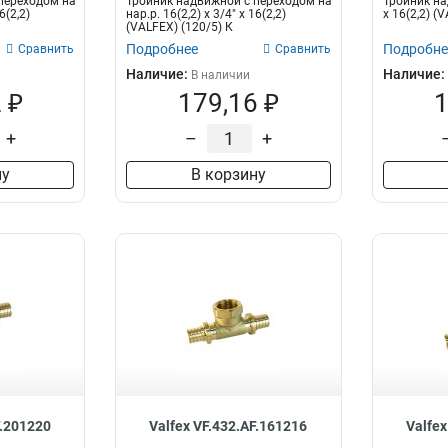
переходом на
Тройник надвижной с переходом на
Тройник над
6(2,2)
нар.р. 16(2,2) х 3/4" х 16(2,2)
х 16(2,2) (
(VALFEX) (120/5) К
Подробнее
Подробне
Сравнить
Сравнить
Наличие:
Наличие:
В наличии
 ₽
179,16 ₽
1
+
–
+
ну
В корзину
F.201220
Valfex VF.432.AF.161216
Valfex