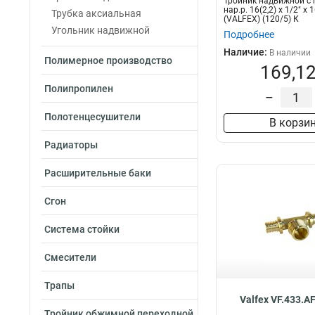
Тройник надвижной с 
нар.р. 16(2,2) х 1/2" х 1
Трубка аксиальная
(VALFEX) (120/5) К
Угольник надвижной
Подробнее
Наличие:
В наличии
Полимерное производство
169,12
Полипропилен
–
Полотенцесушители
В корзи
Радиаторы
Расширительные баки
Сгон
Система стойки
Смесители
Трапы
Valfex VF.433.A
Тройник обжимной переходной