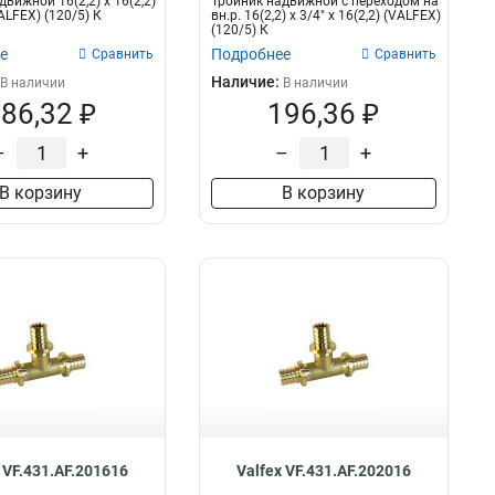
вижной 16(2,2) х 16(2,2)
Тройник надвижной с переходом на
VALFEX) (120/5) К
вн.р. 16(2,2) х 3/4" х 16(2,2) (VALFEX)
(120/5) К
е
Подробнее
Сравнить
Сравнить
Наличие:
В наличии
В наличии
86,32 ₽
196,36 ₽
–
+
–
+
В корзину
В корзину
 VF.431.AF.201616
Valfex VF.431.AF.202016