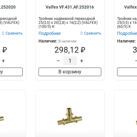
F.252020
Valfex VF.431.AF.252016
Valfex
ереходной
Тройник надвижной переходной
Тройник н
,8) (VALFEX)
25(3,5) х 20(2,8) х 16(2,2) (VALFEX)
25(3,5) х 16
(100/5) К
(60/5) К
Подробнее
Подробне
Сравнить
Сравнить
Наличие:
Наличие:
В наличии
 ₽
298,12 ₽
3
+
–
+
ну
В корзину