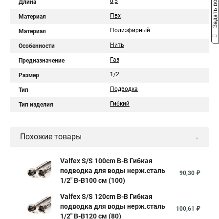
Задать вопрос
0,5
Длина
Пвх
Материал
Полиэфирный
Материал
Нить
Особенности
Газ
Предназначение
1/2
Размер
Подводка
Тип
Гибкий
Тип изделия
Похожие товары
Valfex S/S 100сm В-В Гибкая
подводка для воды нерж.сталь
90,30 ₽
1/2" В-В100 см (100)
Valfex S/S 120сm В-В Гибкая
подводка для воды нерж.сталь
100,61 ₽
1/2" В-В120 см (80)