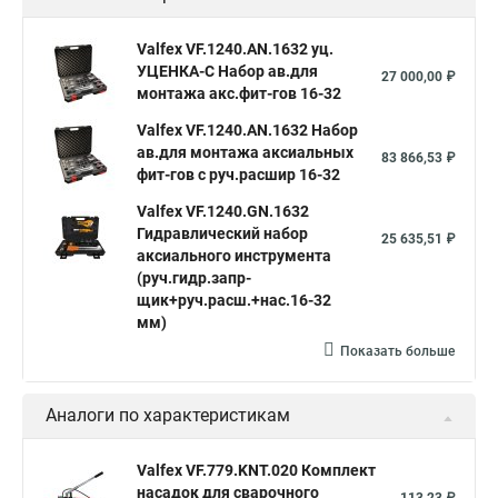
Valfex VF.1240.AN.1632 уц.
УЦЕНКА-С Набор ав.для
27 000,00 ₽
монтажа акс.фит-гов 16-32
Valfex VF.1240.AN.1632 Набор
ав.для монтажа аксиальных
83 866,53 ₽
фит-гов с руч.расшир 16-32
Valfex VF.1240.GN.1632
Гидравлический набор
25 635,51 ₽
аксиального инструмента
(руч.гидр.запр-
щик+руч.расш.+нас.16-32
мм)
Показать больше
Аналоги по характеристикам
Valfex VF.779.KNT.020 Комплект
насадок для сварочного